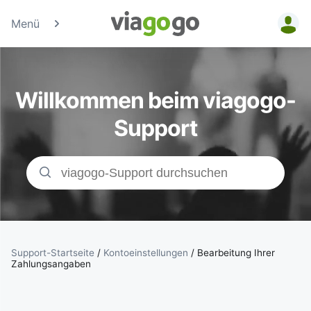
Menü
Tickets -
Konzert-, Sport
Willkommen beim viagogo-
& Theaterticke
Support
| viagogo der
Ticketmarktpla
Support-Startseite
/
Kontoeinstellungen
/
Bearbeitung Ihrer
Zahlungsangaben