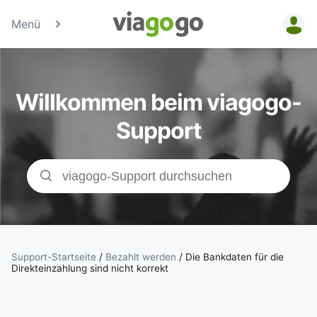
Menü
Tickets -
Konzert-, Sport
Willkommen beim viagogo-
& Theaterticke
Support
| viagogo der
Ticketmarktpla
Support-Startseite
/
Bezahlt werden
/
Die Bankdaten für die
Direkteinzahlung sind nicht korrekt