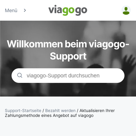
Menü
Tickets -
Konzert-, Sport
Willkommen beim viagogo-
& Theaterticke
Support
| viagogo der
Ticketmarktpla
Support-Startseite
/
Bezahlt werden
/
Aktualisieren Ihrer
Zahlungsmethode eines Angebot auf viagogo