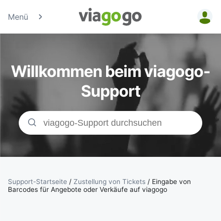
Menü
Tickets -
Konzert-, Sport
Willkommen beim viagogo-
& Theaterticke
Support
| viagogo der
Ticketmarktpla
Support-Startseite
/
Zustellung von Tickets
/
Eingabe von
Barcodes für Angebote oder Verkäufe auf viagogo