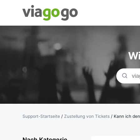
Tickets -
Konzert-, Sport-
Wi
& Theaterticket
| viagogo der
Ticketmarktplat
Support-Startseite
/
Zustellung von Tickets
/
Kann ich den
Nach Kategorie